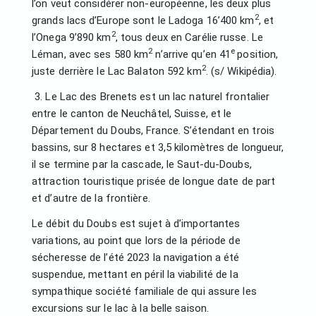
l’on veut considérer non-européenne, les deux plus
2
grands lacs d’Europe sont le Ladoga 16’400 km
, et
2
l’Onega 9’890 km
, tous deux en Carélie russe. Le
2
e
Léman, avec ses 580 km
n’arrive qu’en 41
position,
2
juste derrière le Lac Balaton 592 km
. (s/ Wikipédia).
3. Le Lac des Brenets est un lac naturel frontalier
entre le canton de Neuchâtel, Suisse, et le
Département du Doubs, France. S’étendant en trois
bassins, sur 8 hectares et 3,5 kilomètres de longueur,
il se termine par la cascade, le Saut-du-Doubs,
attraction touristique prisée de longue date de part
et d’autre de la frontière.
Le débit du Doubs est sujet à d’importantes
variations, au point que lors de la période de
sécheresse de l’été 2023 la navigation a été
suspendue, mettant en péril la viabilité de la
sympathique société familiale de qui assure les
excursions sur le lac à la belle saison.