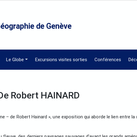
Géographie de Genève
Le Globe
Excursions visites sorties
Conférences
Déc
 De Robert HAINARD
e – de Robert Hainard », une exposition qui aborde le lien entre la 
rd du fleuve, des derniers paysages sauvages d’avant les grands a