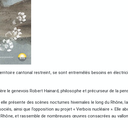
rritoire cantonal restreint, se sont entremêlés besoins en électric
re le genevois Robert Hainard, philosophe et précurseur de la pen
: elle présente des scènes nocturnes hivernales le long du Rhône, la
ciés, ainsi que l’opposition au projet « Verbois nucléaire ». Elle a
 du Rhône, et rassemble de nombreuses œuvres consacrées au vallon d