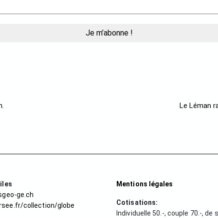
n.
Le Léman ra
iles
Mentions légales
/sgeo-ge.ch
Cotisations:
see.fr/collection/globe
Individuelle 50.-, couple 70.-, de 
t