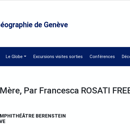
Géographie de Genève
Le Globe
Excursions visites sorties
Conférences
Déc
 Mère, Par Francesca ROSATI FR
H AMPHITHÉÂTRE BERENSTEIN
ÈVE