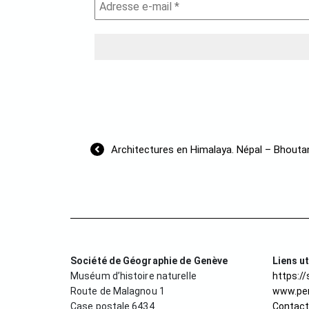
Navigation
Architectures en Himalaya. Népal – Bhouta
de
l’article
Société de Géographie de Genève
Liens ut
Muséum d’histoire naturelle
https:/
Route de Malagnou 1
www.per
Case postale 6434
Contac