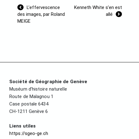
Navigation
L’effervescence
Kenneth White s’en est
de
des images, par Roland
allé
l’article
MEIGE
Société de Géographie de Genève
Muséum d’histoire naturelle
Route de Malagnou 1
Case postale 6434
CH-1211 Genève 6
Liens utiles
https://sgeo-ge.ch