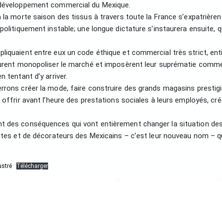
e développement commercial du Mexique.
à la morte saison des tissus à travers toute la France s’expatrièr
politiquement instable; une longue dictature s’instaurera ensuite, 
liquaient entre eux un code éthique et commercial très strict, en
surent monopoliser le marché et imposèrent leur suprématie commer
 tentant d’y arriver.
rons créer la mode, faire construire des grands magasins prestigie
offrir avant l’heure des prestations sociales à leurs employés, cré
t des conséquences qui vont entièrement changer la situation de
ectes et de décorateurs des Mexicains – c’est leur nouveau nom – qu
stré
Télécharger