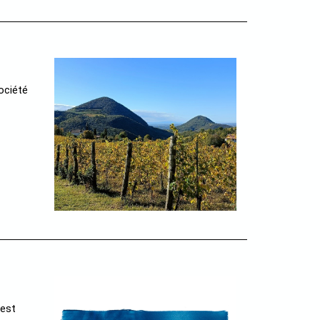
ociété
 est