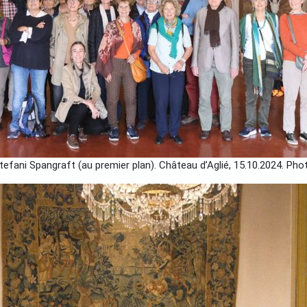
fani Spangraft (au premier plan). Château d’Aglié, 15.10.2024. Ph