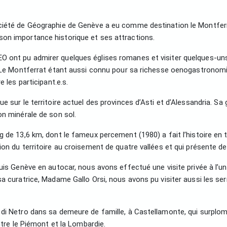
ciété de Géographie de Genève a eu comme destination le Montferra
on importance historique et ses attractions.
 ont pu admirer quelques églises romanes et visiter quelques-uns
 Le Montferrat étant aussi connu pour sa richesse oenogastronomiqu
 les participant.e.s.
 sur le territoire actuel des provinces d’Asti et d’Alessandria. Sa 
on minérale de son sol.
 de 13,6 km, dont le fameux percement (1980) a fait l’histoire en 
ion du territoire au croisement de quatre vallées et qui présente d
puis Genève en autocar, nous avons effectué une visite privée à l’
a curatrice, Madame Gallo Orsi, nous avons pu visiter aussi les ser
di Netro dans sa demeure de famille, à Castellamonte, qui surplom
ntre le Piémont et la Lombardie.