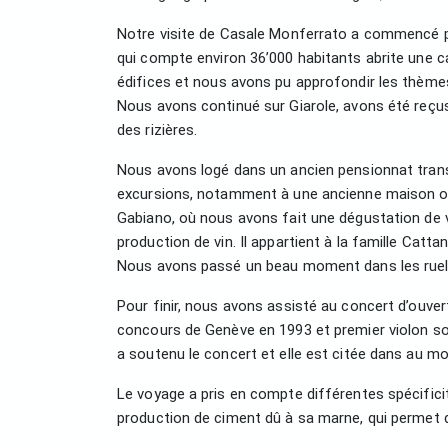
Notre visite de Casale Monferrato a commencé par
qui compte environ 36’000 habitants abrite une c
édifices et nous avons pu approfondir les thèmes
Nous avons continué sur Giarole, avons été reçus
des rizières.
Nous avons logé dans un ancien pensionnat transfo
excursions, notamment à une ancienne maison où
Gabiano, où nous avons fait une dégustation de v
production de vin. Il appartient à la famille Cat
Nous avons passé un beau moment dans les ruell
Pour finir, nous avons assisté au concert d’ouve
concours de Genève en 1993 et premier violon sol
a soutenu le concert et elle est citée dans au mo
Le voyage a pris en compte différentes spécificité
production de ciment dû à sa marne, qui permet d’