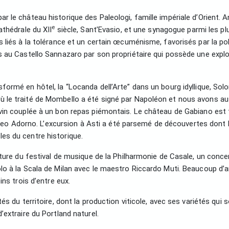
 le château historique des Paleologi, famille impériale d’Orient.
e
athédrale du XII
siècle, Sant’Evasio, et une synagogue parmi les pl
 liés à la tolérance et un certain œcuménisme, favorisés par la po
 au Castello Sannazaro par son propriétaire qui possède une explo
rmé en hôtel, la “Locanda dell’Arte” dans un bourg idyllique, Solo
 le traité de Mombello a été signé par Napoléon et nous avons au
in couplée à un bon repas piémontais. Le château de Gabiano est t
taneo Adorno. L’excursion à Asti a été parsemé de découvertes dont l
es du centre historique.
rture du festival de musique de la Philharmonie de Casale, un conce
o à la Scala de Milan avec le maestro Riccardo Muti. Beaucoup d’a
ins trois d’entre eux.
s du territoire, dont la production viticole, avec ses variétés qui 
extraire du Portland naturel.