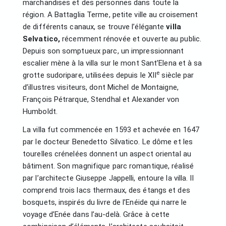
marchandises et des personnes dans toute la
région. A Battaglia Terme, petite ville au croisement
de différents canaux, se trouve l’élégante
villa
Selvatico,
récemment rénovée et ouverte au public.
Depuis son somptueux parc, un impressionnant
escalier mène à la villa sur le mont Sant’Elena et à sa
e
grotte sudoripare, utilisées depuis le XII
siècle par
d’illustres visiteurs, dont Michel de Montaigne,
François Pétrarque, Stendhal et Alexander von
Humboldt.
La villa fut commencée en 1593 et achevée en 1647
par le docteur Benedetto Silvatico. Le dôme et les
tourelles crénelées donnent un aspect oriental au
bâtiment. Son magnifique parc romantique, réalisé
par l’architecte Giuseppe Jappelli, entoure la villa. Il
comprend trois lacs thermaux, des étangs et des
bosquets, inspirés du livre de l’Enéide qui narre le
voyage d’Enée dans l’au-delà. Grâce à cette