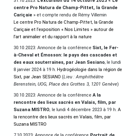
31.10.2023:
L’excursion du 14 octobre 2023 « Le
centre Pro Natura de Champ-Pittet, la Grande
Cariçaie
» et compte rendu de Rémy Villemin
Le centre Pro Natura de Champ-Pittet, la Grande
Cariçaie et l’exposition « Nos Limites » autour de
l’art animalier et du rapport à la nature
30.10.2023: Annonce de la conférence
Sixt, le Fer-
à-Cheval et Émosson: le pays des cascades et
des eaux souterraines, par Jean Sesiano
, le lundi
8 janvier 2024 à 19 h.
Hydrogéologie dans la région de
Sixt, par Jean SESIANO
(
Lieu : Amphithéâtre
Berenstein, UOG, Place des Grottes 3, 1201 Genève
)
30.10.2023: Annonce de la conférence
A la
rencontre des lieux sacrés en Valais, film, par
Suzana MISTRO
, le lundi 4 décembre 2023 à 19 h.
A
la rencontre des lieux sacrés en Valais, film, par
Suzana MISTRO
7.10.2023: Annonce de la conférence
Portrait de