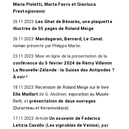
Maria Pioletti, Marta Favro et Gianluca
Prestogiovanni
26.11.2023:
Les Ghat de Bénarès, une plaquette
illustrée de 55 pages de Roland Meige
26.11.2023:
Mandagaran, Bernard; Le Canal
,
roman
présenté par Philippe Martin
23.11.2023: Mise en ligne de la présentation de la
conférence du 5 février 2024 de Rémy Villemin
La Nouvelle-Zélande : la Suisse des Antipodes ?
À voir !
18.11.2023:
Recension de Roland Meige sur le livre
Ella Maillart
de G. Abolivier;
exposition au Musée
Ra
th
, et
présentation de deux ouvrages
(Duranteau et Kersnovskaïa)
.
17.11.2023: Article
Un souvenir de Federica
Letizia Cavallo
(
Les vignobles de Venise
)
, par