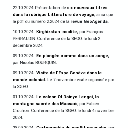
22.10.2024: Présentation de
six nouveaux titres
dans la rubrique Littérature de voyage
, ainsi que
le pdf du numéro 2.2024 de la
revue GeoAgenda
.
10.10.2024 :
Kirghizstan insolite,
par François
PERRAUDIN. Conférence de la SEGO, le lundi 2
décembre 2024.
09.10.2024 :
En plongée comme dans un songe
,
par Nicolas BOURQUIN
.
09.10.2024 :
Visite de l’Expo Genève dans le
monde colonial.
Le 7 novembre visite organisée par
la SGEO.
01.10.2024 :
Le volcan Ol Doinyo Lengai, la
montagne sacrée des Maasaïs
, par Fabien
Cruchon. Conférence de la SGEO, le lundi 4 novembre
2024.
28.09.2024 :
Cartographie du conflit mapuche
, par