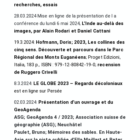
recherches, essais
28.03.2024 Mise en ligne de la présentation de l a
conférence du lundi 6 mai 2024,
L’Inde au-delà des
images, par Alain Rodari et Daniel Cattani
19.3.2024:
Hofmann, Doris; 2023, Les collines des
cinq sens. Découverte et parcours dans le Parc
Régional des Monts Euganéens
; Proget Edizioni,
Italia, 183 p., ISBN : 979-12-80842-19-0;
recension
de Ruggero Crivelli
8.3.2024:
LE GLOBE 2023 – Regards décoloniaux
est en ligne sur Persée
02.03.2024:
Présentation d’un ouvrage et du
GeoAgenda
ASG; GeoAgenda 4 / 2023; Association suisse de
géographie (ASG); Neuchâtel
Paulet, Bruno; Mémoires des sables. En Haute-
Asie sur la piste oubliée d’Ella Maillart et Peter